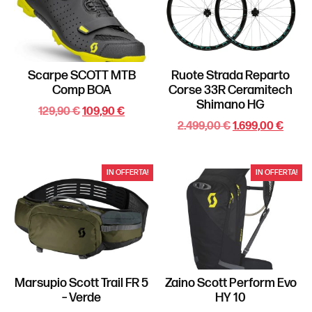
Scarpe SCOTT MTB
Ruote Strada Reparto
Comp BOA
Corse 33R Ceramitech
Shimano HG
129,90
€
109,90
€
2.499,00
€
1.699,00
€
IN OFFERTA!
IN OFFERTA!
Marsupio Scott Trail FR 5
Zaino Scott Perform Evo
– Verde
HY 10