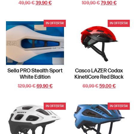
49,90
€
39,90
€
109,90
€
79,90
€
IN OFFERTA!
IN OFFERTA!
Sella PRO Stealth Sport
Casco LAZER Codax
White Edition
KinetiCore Red Black
129,90
€
69,90
€
69,99
€
59,00
€
IN OFFERTA!
IN OFFERTA!