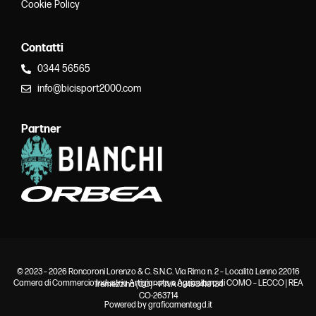
Cookie Policy
Contatti
0344 56565
info@bicisport2000.com
Partner
© 2023 – 2026 Roncoroni Lorenzo & C. S.N.C. Via Rima n. 2 – Località Lenno 22016
Camera di Commercio Industria Artigianato e Agricoltura di COMO – LECCO | REA
Tremezzina (CO) – P.IVA 02493410134
CO-263714
Powered by
graficamentegd.it