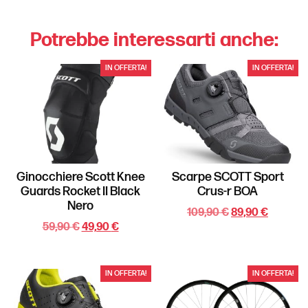
Potrebbe interessarti anche:
IN OFFERTA!
IN OFFERTA!
Ginocchiere Scott Knee
Scarpe SCOTT Sport
Guards Rocket II Black
Crus-r BOA
Nero
109,90
€
89,90
€
59,90
€
49,90
€
IN OFFERTA!
IN OFFERTA!