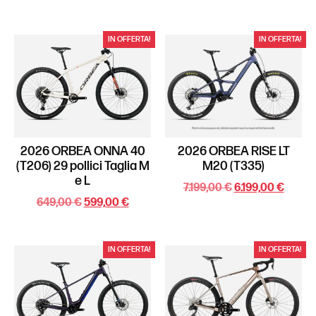
IN OFFERTA!
IN OFFERTA!
2026 ORBEA ONNA 40
2026 ORBEA RISE LT
(T206) 29 pollici Taglia M
M20 (T335)
e L
7.199,00
€
6.199,00
€
649,00
€
599,00
€
IN OFFERTA!
IN OFFERTA!