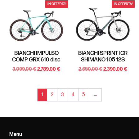
IN OFFERTA!
IN OFFERTA!
BIANCHI IMPULSO
BIANCHI SPRINT ICR
COMP GRX 610 disc
SHIMANO 105 12S
3.099,00
€
2.789,00
€
2.650,00
€
2.390,00
€
1
2
3
4
5
→
Menu