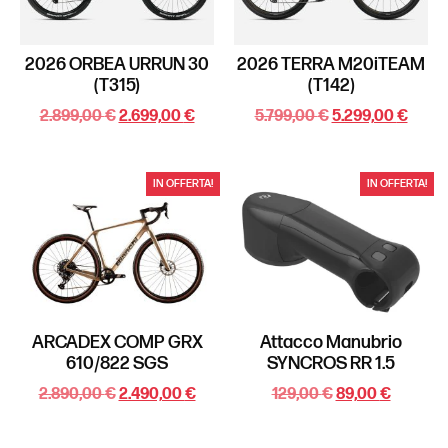
2026 ORBEA URRUN 30
2026 TERRA M20iTEAM
(T315)
(T142)
2.899,00
€
2.699,00
€
5.799,00
€
5.299,00
€
IN OFFERTA!
IN OFFERTA!
ARCADEX COMP GRX
Attacco Manubrio
610/822 SGS
SYNCROS RR 1.5
2.890,00
€
2.490,00
€
129,00
€
89,00
€