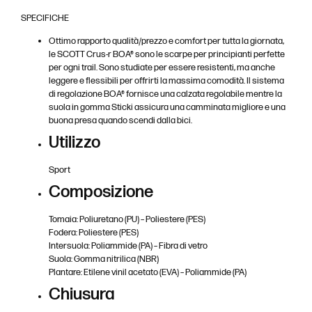
SPECIFICHE
Ottimo rapporto qualità/prezzo e comfort per tutta la giornata,
le SCOTT Crus-r BOA® sono le scarpe per principianti perfette
per ogni trail. Sono studiate per essere resistenti, ma anche
leggere e flessibili per offrirti la massima comodità. Il sistema
di regolazione BOA® fornisce una calzata regolabile mentre la
suola in gomma Sticki assicura una camminata migliore e una
buona presa quando scendi dalla bici.
Utilizzo
Sport
Composizione
Tomaia: Poliuretano (PU) – Poliestere (PES)
Fodera: Poliestere (PES)
Intersuola: Poliammide (PA) – Fibra di vetro
Suola: Gomma nitrilica (NBR)
Plantare: Etilene vinil acetato (EVA) – Poliammide (PA)
Chiusura