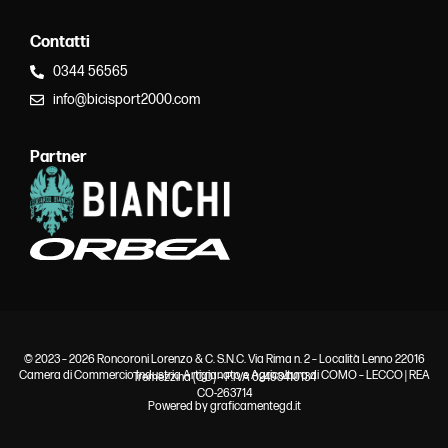
Contatti
0344 56565
info@bicisport2000.com
Partner
© 2023 – 2026 Roncoroni Lorenzo & C. S.N.C. Via Rima n. 2 – Località Lenno 22016
Camera di Commercio Industria Artigianato e Agricoltura di COMO – LECCO | REA
Tremezzina (CO) – P.IVA 02493410134
CO-263714
Powered by
graficamentegd.it