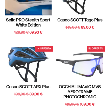
Sella PRO Stealth Sport
Casco SCOTT Tago Plus
White Edition
149,00
€
89,00
€
129,90
€
69,90
€
IN OFFERTA!
IN OFFERTA!
Casco SCOTT ARX Plus
OCCHIALI MAVIC MVS
AEROFRAME
109,90
€
89,00
€
PHOTOCHROMIC
119,00
€
109,00
€