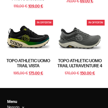
79,00
€
69,00
€
119,00
€
109,00
€
IN OFFERTA!
IN OFFERTA!
TOPO ATHLETIC UOMO
TOPO ATHLETIC UOMO
TRAIL VISTA
TRAIL ULTRAVENTURE 4
195,00
€
175,00
€
170,00
€
150,00
€
Menu
Negozio