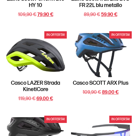
HY 10
FR 22L blu metallo
109,90
€
79,90
€
89,90
€
59,90
€
IN OFFERTA!
IN OFFERTA!
Casco LAZER Strada
Casco SCOTT ARX Plus
KinetiCore
109,90
€
89,00
€
119,90
€
69,00
€
IN OFFERTA!
IN OFFERTA!