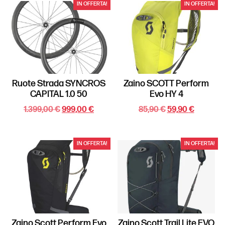
IN OFFERTA!
IN OFFERTA!
Ruote Strada SYNCROS
Zaino SCOTT Perform
CAPITAL 1.0 50
Evo HY 4
1.399,00
€
999,00
€
85,90
€
59,90
€
IN OFFERTA!
IN OFFERTA!
Zaino Scott Perform Evo
Zaino Scott Trail Lite EVO