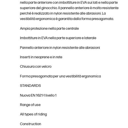
nella parte anteriore con imbottiture in EVA sui lati e nella parte
superiore del ginocchio. Il pannello anteriore è molto resistente
perché è realizzato in nylon resistente alle abrasioni. La
vestibilità ergonomica è garantita dalla forma presagomata.
Ampia protezione nella parte centrale
Imbottiture in EVA nella parte superiore e laterale
Pannello anteriore in nylon resistente alle abrasioni
Inserti in neoprene e in rete
Chiusura con velcro
Forma presagomata per una vestibilità ergonomica
STANDARDS
Nuova EN 1621-1 livello 1
Range of use
All types of riding
Construction