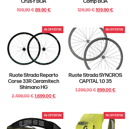
Crus-r BOA
Comp BOA
109,90
€
89,90
€
129,90
€
109,90
€
IN OFFERTA!
IN OFFERTA!
Ruote Strada Reparto
Ruote Strada SYNCROS
Corse 33R Ceramitech
CAPITAL 1.0 35
Shimano HG
1.399,00
€
899,00
€
2.499,00
€
1.699,00
€
IN OFFERTA!
IN OFFERTA!