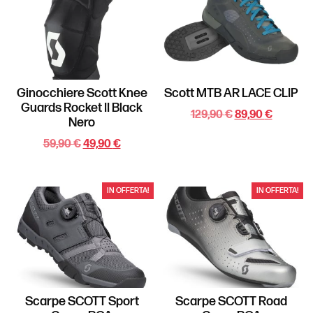
Ginocchiere Scott Knee
Scott MTB AR LACE CLIP
Guards Rocket II Black
129,90
€
89,90
€
Nero
59,90
€
49,90
€
IN OFFERTA!
IN OFFERTA!
Scarpe SCOTT Sport
Scarpe SCOTT Road