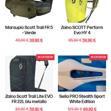
Marsupio Scott Trail FR 5
Zaino SCOTT Perform
– Verde
Evo HY 4
49,90
€
39,90
€
85,90
€
59,90
€
IN OFFERTA!
IN OFFERTA!
Zaino Scott Trail Lite EVO
Sella PRO Stealth Sport
FR 22L blu metallo
White Edition
89,90
€
59,90
€
129,90
€
69,90
€