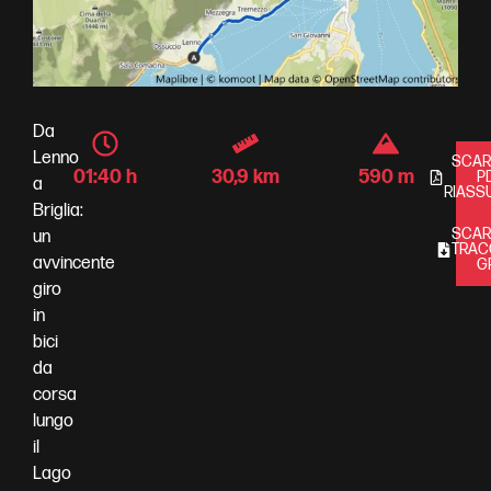
Da
Lenno
SCARI
01:40 h
30,9 km
590 m
P
a
RIASS
Briglia:
SCARI
un
TRAC
avvincente
G
giro
in
bici
da
corsa
lungo
il
Lago