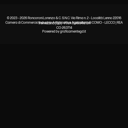
© 2023 – 2026 Roncoroni Lorenzo & C. S.N.C. Via Rima n. 2 – Località Lenno 22016
Camera di Commercio Industria Artigianato e Agricoltura di COMO – LECCO | REA
Tremezzina (CO) – P.IVA 02493410134
CO-263714
Powered by
graficamentegd.it