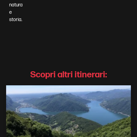
natura
e
storia.
Scopri altri itinerari: