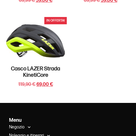
69,99
€
59,00
€
69,99
€
59,00
€
IN OFFERTA!
Casco LAZER Strada
KinetiCore
119,90
€
69,00
€
Menu
Negozio
Noleggio e itinerari