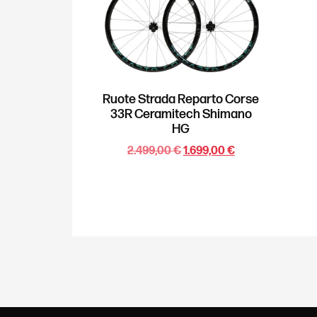
Ruote Strada Reparto Corse
33R Ceramitech Shimano
HG
2.499,00
€
1.699,00
€