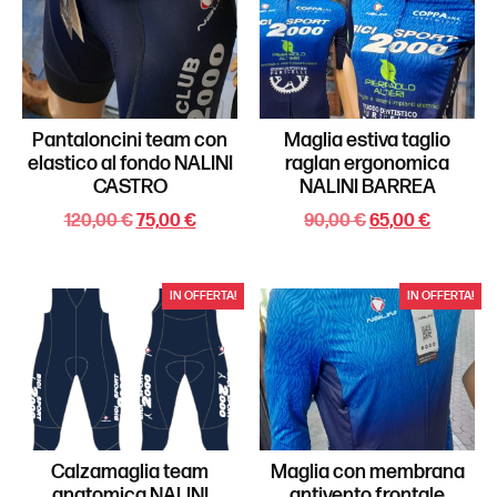
Pantaloncini team con
Maglia estiva taglio
elastico al fondo NALINI
raglan ergonomica
CASTRO
NALINI BARREA
120,00
€
75,00
€
90,00
€
65,00
€
IN OFFERTA!
IN OFFERTA!
Calzamaglia team
Maglia con membrana
anatomica NALINI
antivento frontale