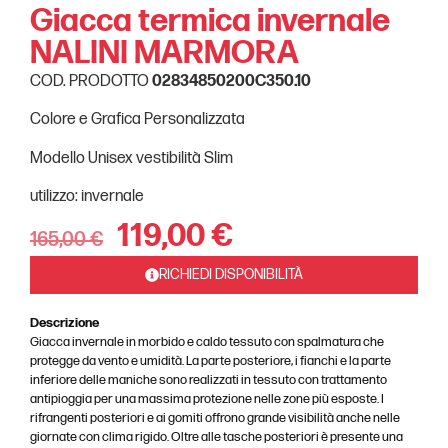
Giacca termica invernale
NALINI MARMORA
COD. PRODOTTO
02834850200C350.10
Colore e Grafica Personalizzata
Modello Unisex vestibilità Slim
utilizzo: invernale
119,00
€
165,00
€
RICHIEDI DISPONIBILITÀ
Descrizione
Giacca invernale in morbido e caldo tessuto con spalmatura che
protegge da vento e umidità. La parte posteriore, i fianchi e la parte
inferiore delle maniche sono realizzati in tessuto con trattamento
antipioggia per una massima protezione nelle zone più esposte. I
rifrangenti posteriori e ai gomiti offrono grande visibilità anche nelle
giornate con clima rigido. Oltre alle tasche posteriori è presente una